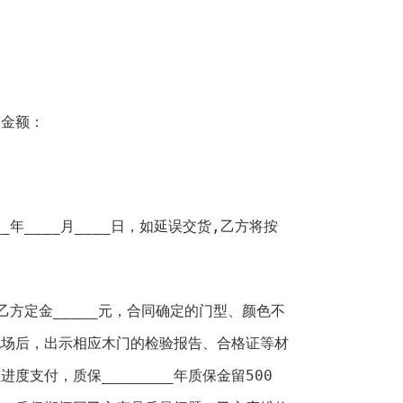
、金额：
__年____月____日，如延误交货,乙方将按
乙方定金_____元，合同确定的门型、颜色不
现场后，出示相应木门的检验报告、合格证等材
度支付，质保________年质保金留500