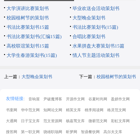
大学演讲比赛策划书
毕业欢送会活动策划书
校园植树节的策划书
大型晚会策划书
书法比赛策划书15篇
书法比赛策划书(15篇)
书法比赛策划书(汇编15篇)
合唱比赛策划书
高校联谊策划书15篇
水果拼盘大赛策划书15篇
大学生春游策划书(15篇)
情人节主题活动策划书
上一篇：
大型晚会策划书
下一篇：
校园植树节的策划书
:
友情链接
音响屋
尹破魔博客
开源作文网
谷夏时尚网
盈妍作文网
书童网
华中范文网
知网论文网
精英文库
桃李阅读网
格灵范文网
大通网
日子宝文库
范文资源网
杨嘉莺文库
微蕲范文网
彩虹文库网
搜答网
第一职文网
骁雄职场网
昕梦网
智鼎餐饮网
高尔夫文库