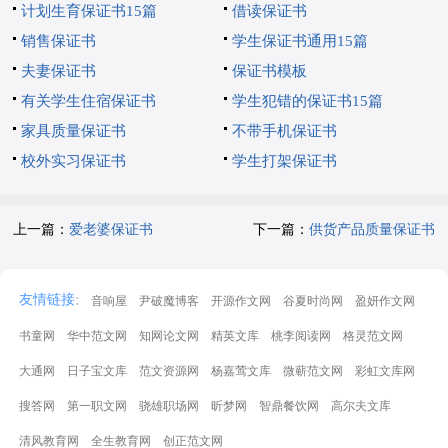
计划生育保证书15篇
借读保证书
销售保证书
学生保证书通用15篇
夫妻保证书
保证书模板
有关学生住宿保证书
学生犯错的保证书15篇
家具质量保证书
不带手机保证书
校外实习保证书
学生打架保证书
上一篇：
爱老婆保证书
下一篇：
供货产品质量保证书
:
友情链接
音响屋
尹破魔博客
开源作文网
谷夏时尚网
盈妍作文网
书童网
华中范文网
知网论文网
精英文库
桃李阅读网
格灵范文网
大通网
日子宝文库
范文资源网
杨嘉莺文库
微蕲范文网
彩虹文库网
搜答网
第一职文网
骁雄职场网
昕梦网
智鼎餐饮网
高尔夫文库
清风教育网
全生教育网
创正范文网