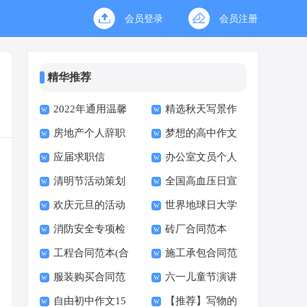
会员登录
会员注册
精华推荐
2022年通用温馨
精选秋天写景作
房地产个人辞职
梦想的高中作文
的晚安朋友圈问候语
文300字7篇
应届求职信
办公室文员个人
申请书
集锦75条
清明节活动策划
全国高血压日宣
年终总结
欢庆元旦的活动
世界地球日大学
书
传活动总结
消防安全专项检
砖厂合同范本
总结
生活动策划书
工程合同范本(合
施工承包合同范
查自查报告
服装购买合同范
六一儿童节演讲
集15篇)
本
自由初中作文15
【推荐】写物的
本
稿集锦15篇